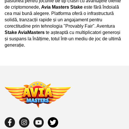
pasiunea pentru jocurile de tip crash cu avantajele oferite
de criptomonede,
Avia Masters Stake
este fără îndoială
cea mai bună alegere. Platforma oferă o infrastructură
solidă, tranzacții rapide și un angajament pentru
corectitudine prin tehnologia "Provably Fair". Aventura
Stake AviaMasters
te așteaptă cu multiplicatori generoși
și suspans la înălțime, totul într-un mediu de joc de ultimă
generație.